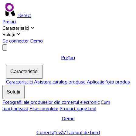
Refect
Prețuri
Caracteristici
Soluții
Se connecter
Demo
Prețuri
Caracteristici
Caracteristici
Asistent catalog produse
Aplicație foto produs
Soluții
Fotografii ale produselor din comerțul electronic
Cum
funcționează
Fișe complete
Product page tool
Demo
Conectați-vă/Tabloul de bord