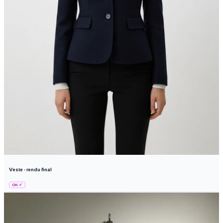
Veste - rendu final
OK ✓