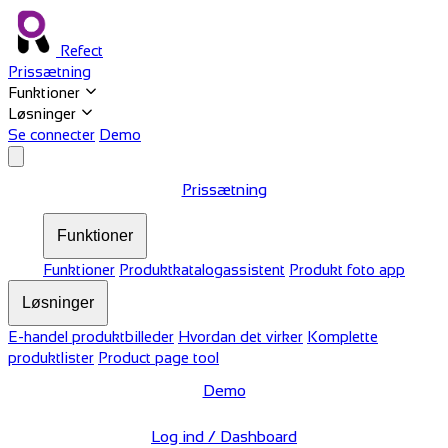
Refect
Prissætning
Funktioner
Løsninger
Se connecter
Demo
Prissætning
Funktioner
Funktioner
Produktkatalogassistent
Produkt foto app
Løsninger
E-handel produktbilleder
Hvordan det virker
Komplette
produktlister
Product page tool
Demo
Log ind / Dashboard