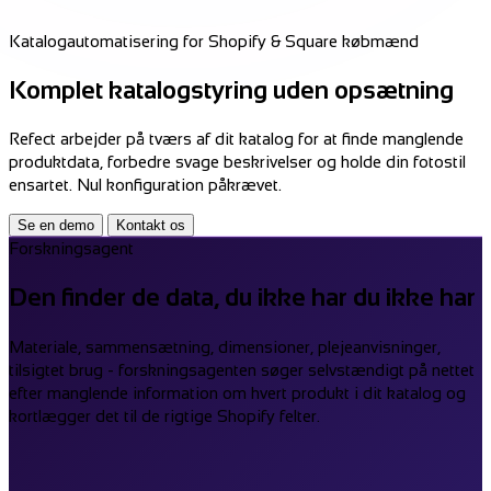
Katalogautomatisering for Shopify & Square købmænd
Komplet katalogstyring uden opsætning
Refect arbejder på tværs af dit katalog for at finde manglende
produktdata, forbedre svage beskrivelser og holde din fotostil
ensartet. Nul konfiguration påkrævet.
Se en demo
Kontakt os
Forskningsagent
Den finder de data, du ikke har du ikke har
Materiale, sammensætning, dimensioner, plejeanvisninger,
tilsigtet brug - forskningsagenten søger selvstændigt på nettet
efter manglende information om hvert produkt i dit katalog og
kortlægger det til de rigtige Shopify felter.