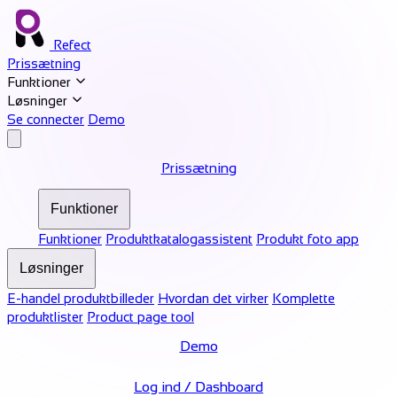
Refect
Prissætning
Funktioner
Løsninger
Se connecter
Demo
Prissætning
Funktioner
Funktioner
Produktkatalogassistent
Produkt foto app
Løsninger
E-handel produktbilleder
Hvordan det virker
Komplette
produktlister
Product page tool
Demo
Log ind / Dashboard