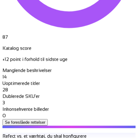
87
Katalog score
+12 point i forhold til sidste uge
Manglende beskrivelser
14
Uoptimerede titler
28
Dublerede SKU'er
3
Inkonsekvente billeder
0
Se foreslåede rettelser
Refect vs. et værktøj, du skal konfigurere