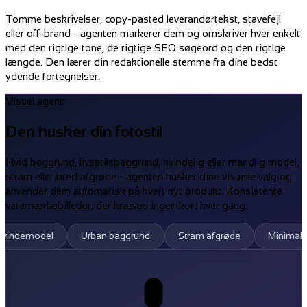
Tomme beskrivelser, copy-pasted leverandørtekst, stavefejl
eller off-brand - agenten markerer dem og omskriver hver enkelt
med den rigtige tone, de rigtige SEO søgeord og den rigtige
længde. Den lærer din redaktionelle stemme fra dine bedst
ydende fortegnelser.
Visuel agent
Den husker din fotostil
Hvid baggrund, livsstilsbaggrund, kvindelig eller mandlig model,
stram eller bred afgrøde - agenten husker dine visuelle valg og
anvender dem automatisk på hvert nyt produkt. Konsistente
varemærkebilleder, der kræves ingen kort hver gang.
el
Urban baggrund
Stram afgrøde
Minimal studie