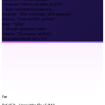
~
Søger tekstilsammensætning...
materiale
:
"80% merinould / 20% polyester"
omsorg
:
"Vask ved 30°, tør fladt"
vægt
:
"320g"
✓
Shopify opdateret
5 felter
›
Næste: "Zip sweater ref.4522"...
Katalogfremskridt
247 / 412
Før
Ref 4521 - Herrejakke fås i S/M/L.