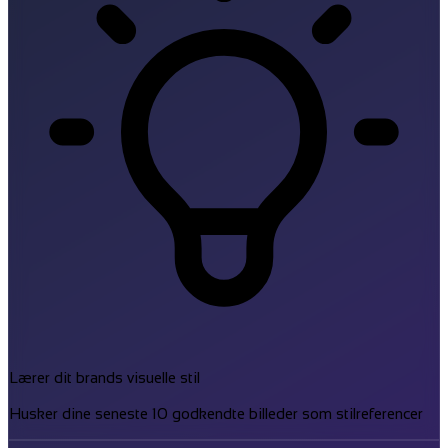
Lærer dit brands visuelle stil
Husker dine seneste 10 godkendte billeder som stilreferencer